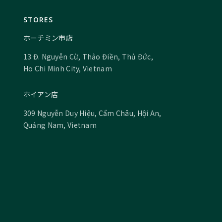
STORES
ホーチミン市店
13 Đ. Nguyễn Cừ, Thảo Điền, Thủ Đức,
Ho Chi Minh City, Vietnam
ホイアン店
309 Nguyễn Duy Hiệu, Cẩm Châu, Hội An,
Quảng Nam, Vietnam