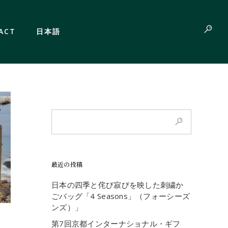
ACT
日本語
最近の投稿
日本の四季と侘び寂びを映した刺繍か
ごバッグ「4 Seasons」（フォーシーズ
ンズ）」
第7回京都インターナショナル・ギフ