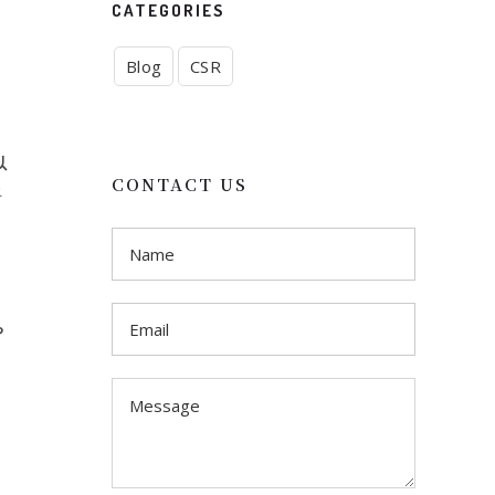
CATEGORIES
行
Blog
CSR
以
CONTACT US
止
ち