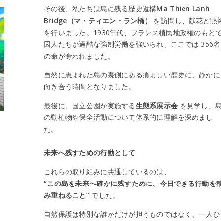
その後、私たちは島に残る歴史遺構
Ma Thien Lanh
Bridge（マ・ティエン・ラン橋）
を訪問し、献花と黙
を行いました。1930年代、フランス植民地政権のもと
囚人たちが過酷な強制労働を強いられ、ここでは 356名
の命が奪われました。
自然に恵まれた島の裏側にある痛ましい歴史に、静かに
向き合う時間となりました。
最後に、国立公園が実施する
生態系展示会
を見学し、
の動植物や保全活動について体系的に理解を深めまし
た。
か
未来へ残すための行動として
これらの取り組みに共通しているのは、
“この島を未来へ確かに残すために、今日できる行動を
み重ねること”
でした。
自然保護は特別な誰かだけが担うものではなく、一人ひ