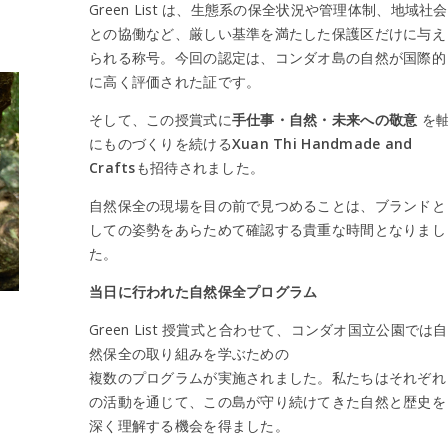
Green List は、生態系の保全状況や管理体制、地域社会
との協働など、厳しい基準を満たした保護区だけに与え
られる称号。今回の認定は、コンダオ島の自然が国際的
に高く評価された証です。
そして、この授賞式に
手仕事・自然・未来への敬意
を
にものづくりを続ける
Xuan Thi Handmade and
Crafts
も招待されました。
自然保全の現場を目の前で見つめることは、ブランドと
しての姿勢をあらためて確認する貴重な時間となりまし
た。
当日に行われた自然保全プログラム
Green List 授賞式と合わせて、コンダオ国立公園では自
然保全の取り組みを学ぶための
。
複数のプログラムが実施されました。私たちはそれぞれ
の活動を通じて、この島が守り続けてきた自然と歴史を
深く理解する機会を得ました。