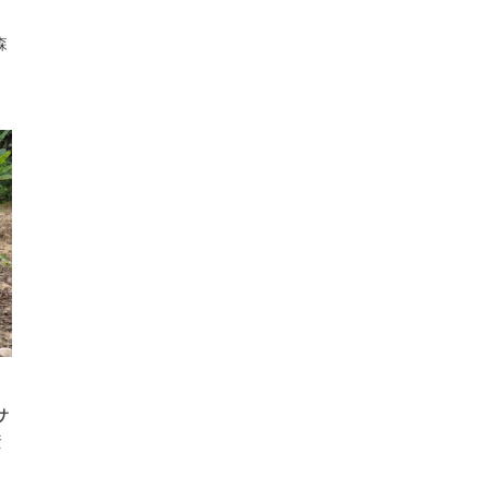
、
森
サ
資