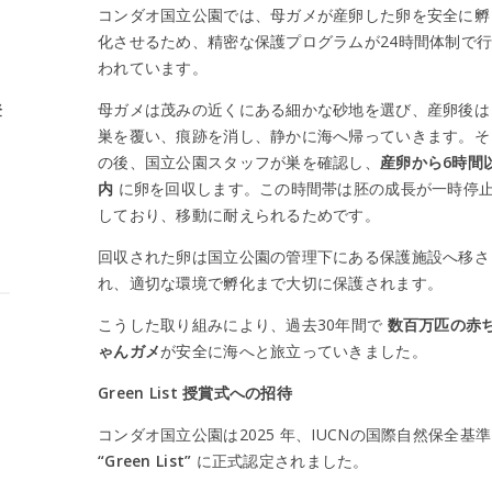
コンダオ国立公園では、母ガメが産卵した卵を安全に孵
化させるため、精密な保護プログラムが24時間体制で
われています。
母ガメは茂みの近くにある細かな砂地を選び、産卵後は
登
巣を覆い、痕跡を消し、静かに海へ帰っていきます。そ
の後、国立公園スタッフが巣を確認し、
産卵から6時間
内
に卵を回収します。この時間帯は胚の成長が一時停
しており、移動に耐えられるためです。
回収された卵は国立公園の管理下にある保護施設へ移さ
れ、適切な環境で孵化まで大切に保護されます。
こうした取り組みにより、過去30年間で
数百万匹の赤
ゃんガメ
が安全に海へと旅立っていきました。
Green List 授賞式への招待
コンダオ国立公園は2025 年、IUCNの国際自然保全基準
“Green List”
に正式認定されました。