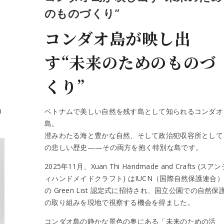
のものづくり”
コンダオ島が映し出
す“未来のためのものづ
くり”
ョ
ベトナムで美しい自然を残す島として知られるコンダオ
島。
澄みわたる海と豊かな自然、そして政治犯収容所として
の悲しい歴史——その両方を抱く特別な島です。
2025年11月、Xuan Thi Handmade and Crafts (スア
ィハンドメイドクラフト) はIUCN（国際自然保護連合）
の Green List 認定式に招待され、国立公園での自然保
の取り組みを現地で視察する機会を得ました。
コンダオ島の静かな景色の奥にある「未来のための活