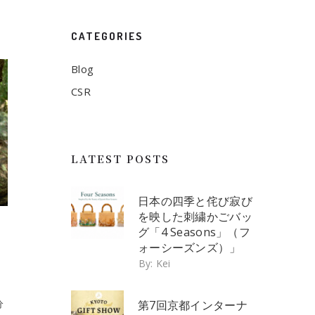
CATEGORIES
Blog
CSR
LATEST POSTS
日本の四季と侘び寂び
を映した刺繍かごバッ
グ「4 Seasons」（フ
ォーシーズンズ）」
By:
Kei
分
第7回京都インターナ